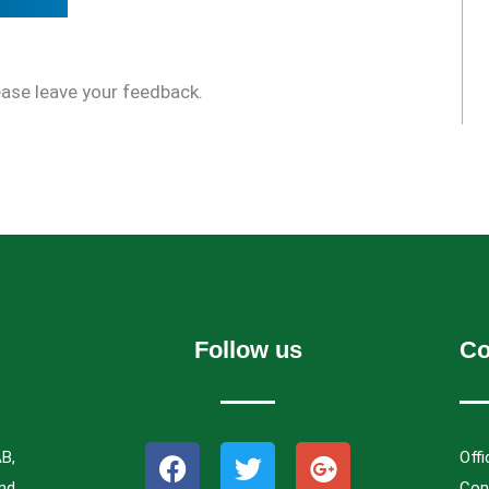
ease leave your feedback.
Follow us
Co
F
T
G
AB,
Off
a
w
o
ind
Cont