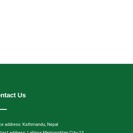
ntact Us
ice address: Kathmandu, Nepal
act address: Lalitpur Metropolitan City-13,